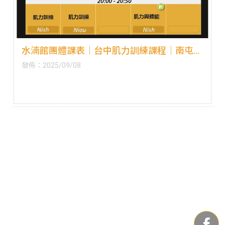
水湳館團體課表｜台中肌力訓練課程｜南屯肌
力訓練課程
發佈：2025/09/08