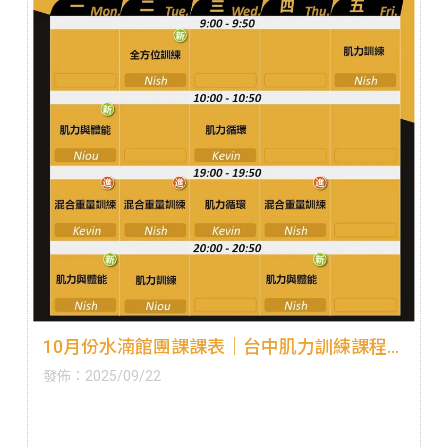
10月份水湳館團課課表｜台中肌力訓練課程
｜西屯肌力訓練課程
發佈：2025/09/22